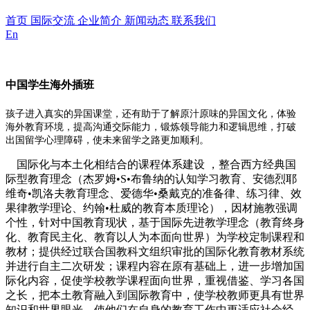
首页
国际交流
企业简介
新闻动态
联系我们
En
中国学生海外插班
孩子进入真实的异国课堂，还有助于了解原汁原味的异国文化，体验
海外教育环境，提高沟通交际能力，锻炼领导能力和逻辑思维，打破
出国留学心理障碍，使未来留学之路更加顺利。
国际化与本土化相结合的课程体系建设 ，整合西方经典国
际型教育理念（杰罗姆•S•布鲁纳的认知学习教育、安德烈耶
维奇•凯洛夫教育理念、爱德华•桑戴克的准备律、练习律、效
果律教学理论、约翰•杜威的教育本质理论），因材施教强调
个性，针对中国教育现状，基于国际先进教学理念（教育终身
化、教育民主化、教育以人为本面向世界）为学校定制课程和
教材；提供经过联合国教科文组织审批的国际化教育教材系统
并进行自主二次研发；课程内容在原有基础上，进一步增加国
际化内容，促使学校教学课程面向世界，重视借鉴、学习各国
之长，把本土教育融入到国际教育中，使学校教师更具有世界
知识和世界眼光，使他们在自身的教育工作中更适应社会经